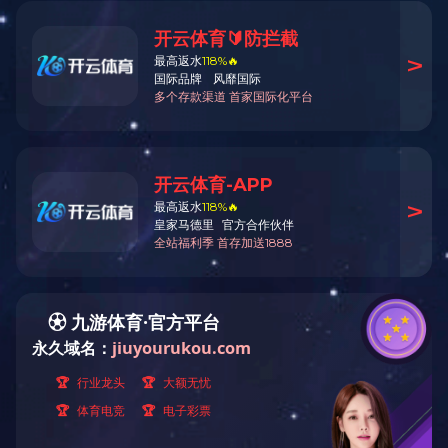
《GB
《GB/T19004-2011追求组织
客户中心
在线申请
在线咨询
证书查询
客户投诉
010-88411888
方圆总机
：
010-68422203
申投诉专线：
公开文件
机构简介
资质资格
业务范围